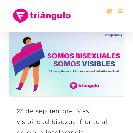
Saltar
al
contenido
23 de septiembre: Más
visibilidad bisexual frente al
odio y la intolerancia