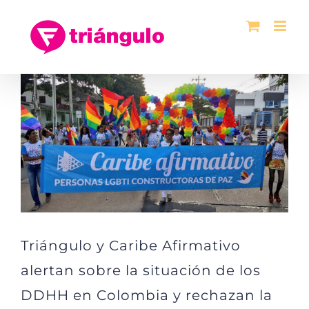
Saltar
al
contenido
Ver
imagen
más
grande
Triángulo y Caribe Afirmativo
alertan sobre la situación de los
DDHH en Colombia y rechazan la