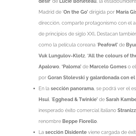
désir’
de
Lucie Borleteau
, la estadounidens
Madrid de ‘
On the Go’
dirigida por
María Gi
dirección, comparte protagonismo con el a
de principios de siglo XXI
.
Destacan también 
como la película coreana ‘
Peafowl’
de
Byu
Vuk Lungulov-Klotz
,
‘All the colours of 
Apalowo
,
‘Paloma’
de
Marcelo Gomes
o e
por
Goran Stolevski y galardonada con el
En la
sección panorama
, se podrá ver el e
Hsui
, ‘
Egghead & Twinkie’
de
Sarah Kambe
inesperado éxito comercial italiano
Stranizz
renombre
Beppe Fiorello
.
La
sección Disidente
viene cargada de éxit