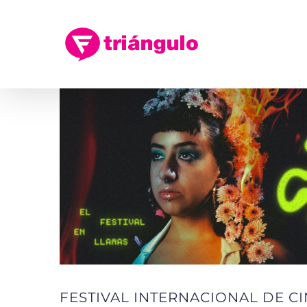
Saltar
al
contenido
Ver
imagen
más
grande
FESTIVAL INTERNACIONAL DE CI