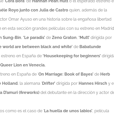
e ‘
Cora Bora’
de
Hannah Pearl Hutt
o el esperado estreno 
séle Royo junto con Julia de Castro
quien, además de la
ctor Omar Ayuso en una historia sobre la engañosa libertad
en esta sección grandes películas con su estreno en Madri
n Sung-Bin
,
‘Le paradis’
de
Zeno Graton
,
‘Mutt’
dirigida por
the world are between black and white’
de
Babatunde
l estreno en España de
‘Housekeeping for beginners’
dirigid
 Queer Lion en Venecia.
streno en España de ‘
On Marriage: Book of Bayes’
de
Herb
 Holland
, la alemana ‘
Drifter’
dirigida por
Hannes Hirsch
y e
a D’amuri (fireworks)
del debutante en la dirección y actor d
os como es el caso de ‘
La huella de unos labios’
, película