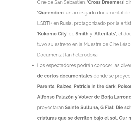
Cine de San Sebastián.
‘Cross Dreamers’
dir
‘Queendom’
un arriesgado documental d
LGBTI+ en Rusia, protagonizado por la artis
‘
Kokomo City’
de
Smith
y ‘
Alteritats’
, el d
tuvo su estreno en la Muestra de Cine Lés
Documental tan heterodoxa.
Los espectadores podrán conocer las diver
de cortos documentales
donde se proyect
Parents, Raizes, Patricia in the dark, Po
Alfonso Palazón y Volver de Borja Larron
proyectarán
Sainte Sultuna, G Flat, Die s
criaturas que se derriten bajo el sol, Ou