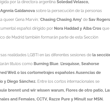
igida por la directora argentina
Soledad Velasco,
e
Agnnia Galdanova
sobre la persecución de la personas
ta queer Gena Marvin; ‘
Chasing Chasing Amy’
de
Sav Rogers
ocumental español dirigido por
Nora Haddad y Alba Cros
que
bico de Madrid también formarán parte de esta Sección
sas realidades LGBTI en las diferentes sesiones de
la secció
arán títulos como
Burning Blue
,
L’esquisse, Seahorse
isoned Well o los cortometrajes españoles Ausencias de
do y Diego Sánchez.
Entre los cortos internacionales se
chule brennt und wir wissen warum, Flores de otro patio, La
r males and Females, CCTV, Razze Pure y Minuit sur MSN.