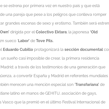
 se estrena por primera vez en nuestro país y que está
e una pareja que pese a los peligros que conlleva romper
zar grandes escenas de sexo y erotismo. También será estre
 Own’
dirigida por el
Colectivo Ektara
; la japonesa
‘Old
film sueco ‘
Labor’
de
Tove Pils.
ol
Eduardo Cubillo
protagonizará la
sección documental
co
 un sueño casi imposible de crear, la primera residencia
adrid; a través de los testimonios de una generación que
rgüenza, a convertir España y Madrid en referentes mundiales
ambién merecen una mención especial son ‘
Transfariana’
de
stiane latino en manos de GEHITU, asociación de gays,
s Vasco que la premió en el último Festival Internacional de