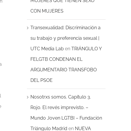
MUJERES QUE TIENEN SEXO
en
CON MUJERES
Transexualidad: Discriminación a
d
su trabajo y preferencia sexual |
UTC Media Lab
en
TRIÁNGULO Y
FELGTB CONDENAN EL
a
ARGUMENTARIO TRANSFOBO
DEL PSOE
l
Nosotrxs somos. Capítulo 3.
e
Rojo. El revés imprevisto. –
Mundo Joven LGTBI – Fundación
Triángulo Madrid
en
NUEVA