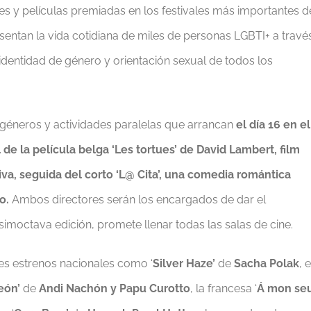
es y películas premiadas en los festivales más importantes d
entan la vida cotidiana de miles de personas LGBTI+ a travé
a identidad de género y orientación sexual de todos los
 géneros y actividades paralelas que arrancan
el día 16 en el
 de la película belga ‘Les tortues’ de David Lambert, film
iva, seguida del corto ‘L@ Cita’, una comedia romántica
o.
Ambos directores serán los encargados de dar el
esimoctava edición, promete llenar todas las salas de cine.
s estrenos nacionales como ‘
Silver Haze’
de
Sacha Polak
, e
eón’
de
Andi Nachón y Papu Curotto
, la francesa ‘
Á mon se