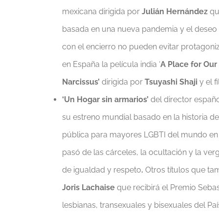
mexicana dirigida por
Julián Hernández
que
basada en una nueva pandemia y el deseo d
con el encierro no pueden evitar protagoni
en España la película india ‘
A Place for Our
Narcissus’
dirigida por
Tsuyashi Shaji
y el 
‘Un Hogar sin armarios’
del director españ
su estreno mundial basado en la historia de
pública para mayores LGBTI del mundo en M
pasó de las cárceles, la ocultación y la ve
de igualdad y respeto
.
Otros títulos que t
Joris Lachaise
que recibirá el Premio Seba
lesbianas, transexuales y bisexuales del Paí