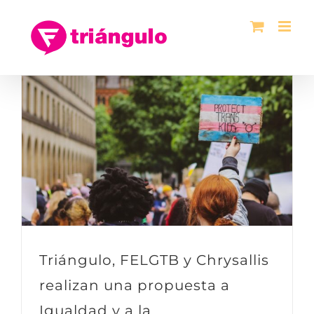
Saltar
al
contenido
Triángulo, FELGTB y Chrysallis
realizan una propuesta a
Igualdad y a la