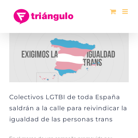
Saltar
al
contenido
Ver
imagen
más
grande
Colectivos LGTBI de toda España
saldrán a la calle para reivindicar la
igualdad de las personas trans