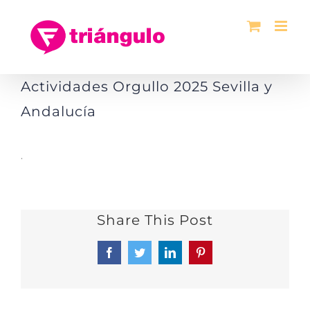
Saltar
al
contenido
Actividades Orgullo 2025 Sevilla y
Andalucía
.
Share This Post
Facebook
Twitter
LinkedIn
Pinterest