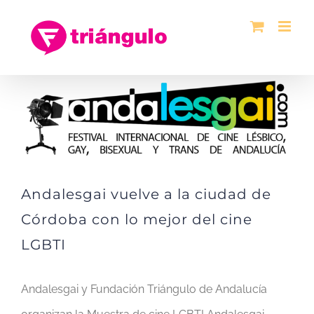
Saltar
al
contenido
Ver
imagen
más
grande
Andalesgai vuelve a la ciudad de
Córdoba con lo mejor del cine
LGBTI
Andalesgai y Fundación Triángulo de Andalucía