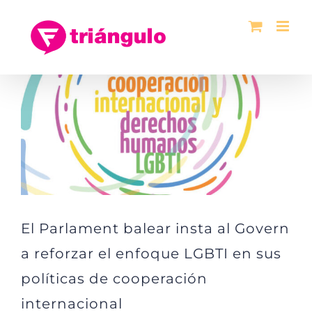
Saltar
al
contenido
Ver
imagen
más
grande
El Parlament balear insta al Govern
a reforzar el enfoque LGBTI en sus
políticas de cooperación
internacional