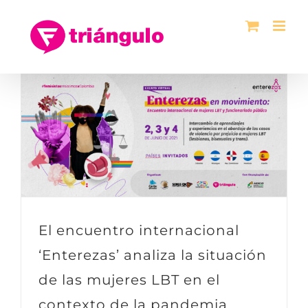
Saltar
al
contenido
El encuentro internacional
‘Enterezas’ analiza la situación
de las mujeres LBT en el
contexto de la pandemia