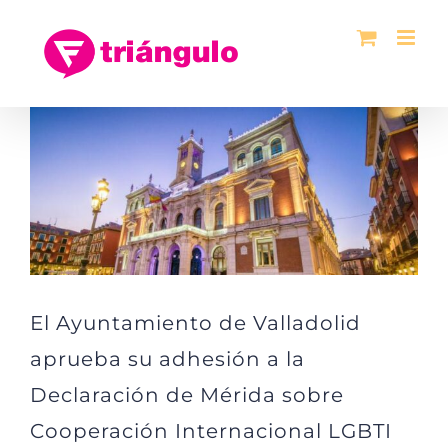
Saltar
al
contenido
Ver
imagen
más
grande
El Ayuntamiento de Valladolid
aprueba su adhesión a la
Declaración de Mérida sobre
Cooperación Internacional LGBTI