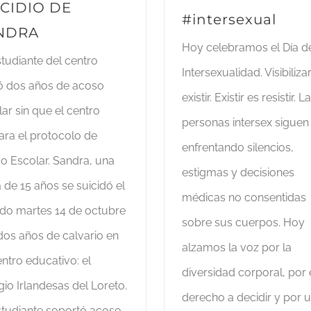
ICIDIO DE
#intersexual
NDRA
Hoy celebramos el Día de
studiante del centro
Intersexualidad. Visibiliza
ió dos años de acoso
existir. Existir es resistir. L
ar sin que el centro
personas intersex siguen
ara el protocolo de
enfrentando silencios,
o Escolar. Sandra, una
estigmas y decisiones
 de 15 años se suicidó el
médicas no consentidas
do martes 14 de octubre
sobre sus cuerpos. Hoy
 dos años de calvario en
alzamos la voz por la
ntro educativo: el
diversidad corporal, por 
io Irlandesas del Loreto.
derecho a decidir y por 
studiante soportó acoso