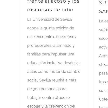
frente al acoso y los
SU
discursos de odio
SA
La Universidad de Sevilla
La e
acoge la quinta edición de
sufr
este encuentro, que reúne a
escol
profesionales, alumnado y
activ
familias para impulsar una
Acos
educación inclusiva desde las
chica
aulas como motor de cambio
pasa
social. Sevilla reunirá a más
tras
de 300 personas para
su ce
trabajar contra el acoso
Coleg
escolar y la prevención del
La e