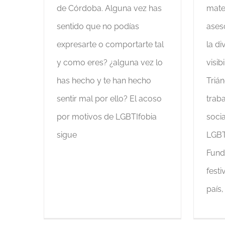
de Córdoba. Alguna vez has
mate
sentido que no podías
ases
expresarte o comportarte tal
la di
y como eres? ¿alguna vez lo
visib
has hecho y te han hecho
Triá
sentir mal por ello? El acoso
traba
por motivos de LGBTIfobia
soci
sigue
LGBT
Fund
festi
país,