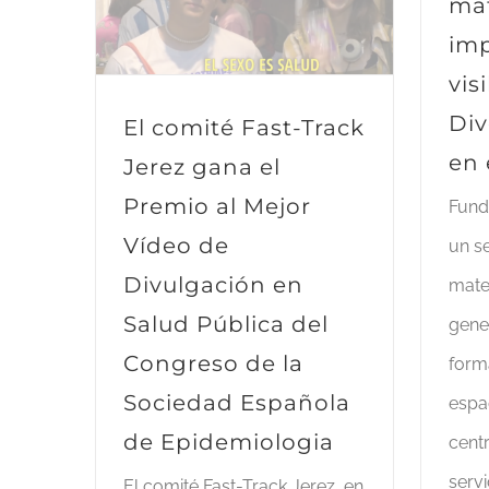
mat
imp
vis
Div
El comité Fast-Track
en 
Jerez gana el
Premio al Mejor
Fund
Vídeo de
un se
Divulgación en
mate
Salud Pública del
gener
Congreso de la
form
Sociedad Española
espa
de Epidemiologia
cent
serv
El comité Fast-Track Jerez, en