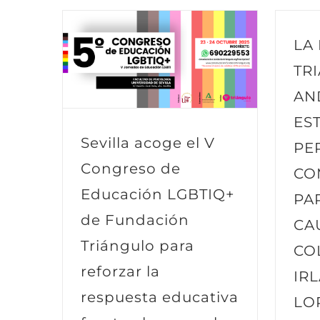
LA
TR
AN
ES
Sevilla acoge el V
PE
Congreso de
CO
Educación LGBTIQ+
PA
de Fundación
CA
Triángulo para
CO
reforzar la
IR
respuesta educativa
LO