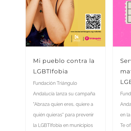
Mi pueblo contra la
Ser
LGBTIfobia
mat
LG
Fundación Triángulo
Andalucía lanza su campaña
Fund
"Abraza quien eres, quiere a
Anda
quién quieras" para prevenir
en l
la LGBTIfobia en municipios
Te o