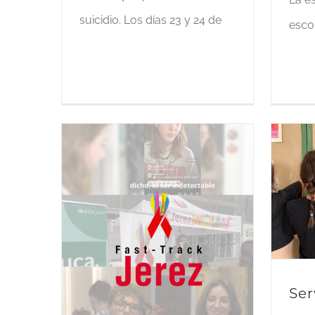
suicidio. Los días 23 y 24 de
esco
Ser