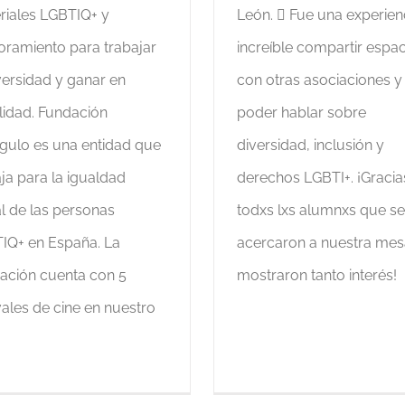
riales LGBTIQ+ y
León. ️‍️‍⚧️ Fue una experien
oramiento para trabajar
increíble compartir espa
versidad y ganar en
con otras asociaciones y
ilidad. Fundación
poder hablar sobre
ngulo es una entidad que
diversidad, inclusión y
ja para la igualdad
derechos LGBTI+. ¡Gracia
al de las personas
todxs lxs alumnxs que se
IQ+ en España. La
acercaron a nuestra mes
ación cuenta con 5
mostraron tanto interés!
vales de cine en nuestro