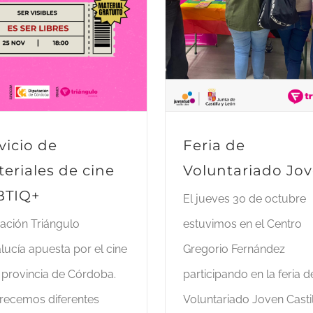
vicio de
Feria de
eriales de cine
Voluntariado Jo
BTIQ+
El jueves 30 de octubre
ación Triángulo
estuvimos en el Centro
lucía apuesta por el cine
Gregorio Fernández
a provincia de Córdoba.
participando en la feria d
frecemos diferentes
Voluntariado Joven Castil