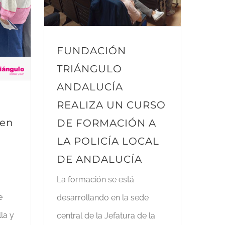
FUNDACIÓN
TRIÁNGULO
ANDALUCÍA
REALIZA UN CURSO
ven
DE FORMACIÓN A
LA POLICÍA LOCAL
DE ANDALUCÍA
La formación se está
e
desarrollando en la sede
la y
central de la Jefatura de la