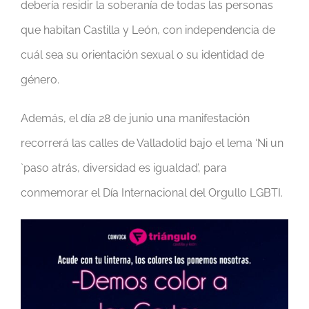
debería residir la soberanía de todas las personas
que habitan Castilla y León, con independencia de
cuál sea su orientación sexual o su identidad de
género.
Además, el día 28 de junio una manifestación
recorrerá las calles de Valladolid bajo el lema ‘Ni un
`paso atrás, diversidad es igualdad’, para
conmemorar el Día Internacional del Orgullo LGBTI.