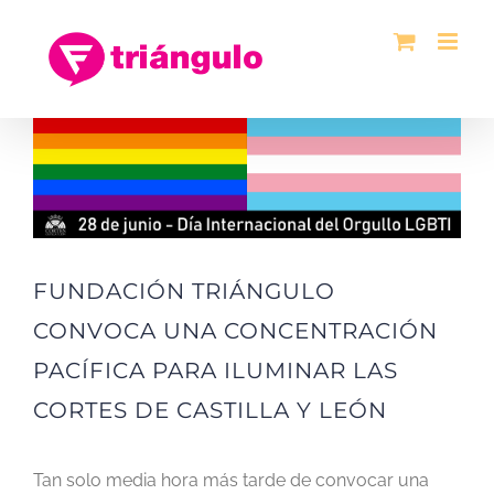
Saltar
al
contenido
Ver
imagen
más
grande
FUNDACIÓN TRIÁNGULO
CONVOCA UNA CONCENTRACIÓN
PACÍFICA PARA ILUMINAR LAS
CORTES DE CASTILLA Y LEÓN
Tan solo media hora más tarde de convocar una