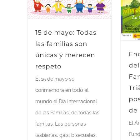
15 de mayo: Todas
las familias son
Enc
únicas y merecen
del
respeto
Fam
El 15 de mayo se
Tri
conmemora en todo el
pos
mundo el Día Internacional
de 
de las Familias, de todas las
El Á
familias. Las personas
Fund
lesbianas, gais, bisexuales,