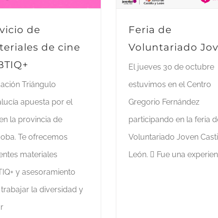
vicio de
Feria de
eriales de cine
Voluntariado Jo
BTIQ+
El jueves 30 de octubre
ación Triángulo
estuvimos en el Centro
lucía apuesta por el
Gregorio Fernández
en la provincia de
participando en la feria d
oba. Te ofrecemos
Voluntariado Joven Casti
rentes materiales
León. ️‍️‍⚧️ Fue una experie
IQ+ y asesoramiento
trabajar la diversidad y
r