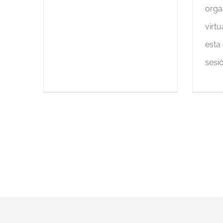
orga
virtu
esta
sesió