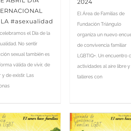
DE ABRIL DÍA
2024
TERNACIONAL
El Área de Familias de
 LA #asexualidad
Fundación Triángulo
celebramos el Día de la
organiza un nuevo encu
ualidad. No sentir
de convivencia familiar
cción sexual también es
LGBTIQ+. Un encuentro 
orma válida de vivir, de
actividades al aire libre y
y de existir. Las
talleres con
onas