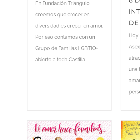
6 
En Fundación Triángulo
IN
creemos que crecer en
DE
diversidad es crecer en amor.
Hoy 
Por eso contamos con un
Asex
Grupo de Familias LGBTIQ+
atra
abierto a toda Castilla
una f
amar 
pers