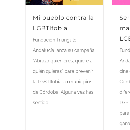
Mi pueblo contra la
Ser
LGBTIfobia
mat
LG
Fundación Triángulo
Andalucía lanza su campaña
Fund
"Abraza quien eres, quiere a
Anda
quién quieras" para prevenir
cine 
la LGBTIfobia en municipios
Córd
de Córdoba. Alguna vez has
dife
sentido
LGBT
para 
gana